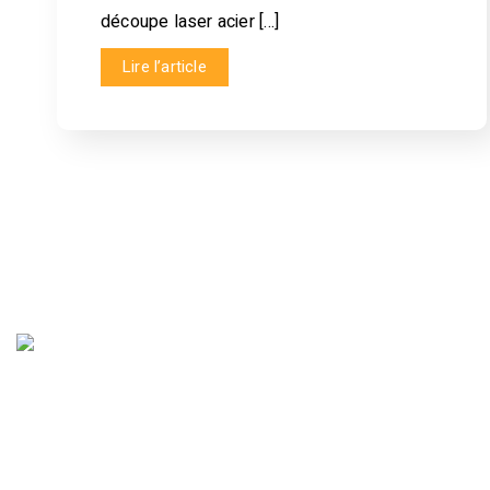
découpe laser acier […]
Lire l’article
N
info@decoupelaserplus.com
(450) 570-1009