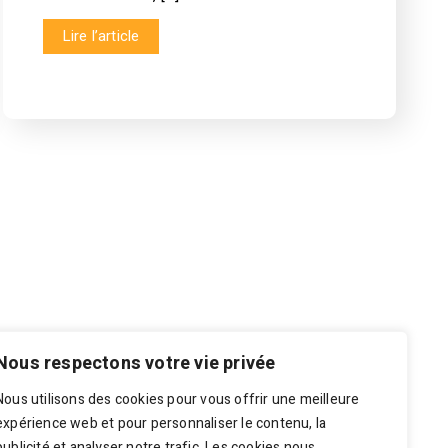
Lire l’article
Soumission
Nous respectons votre vie privée
Envoyez-nous vos spécifications et
dessins, et nous ferons de notre mieux
Nous utilisons des cookies pour vous offrir une meilleure
pour vous fournir un devis le plus tôt
expérience web et pour personnaliser le contenu, la
publicité et analyser notre trafic. Les cookies nous