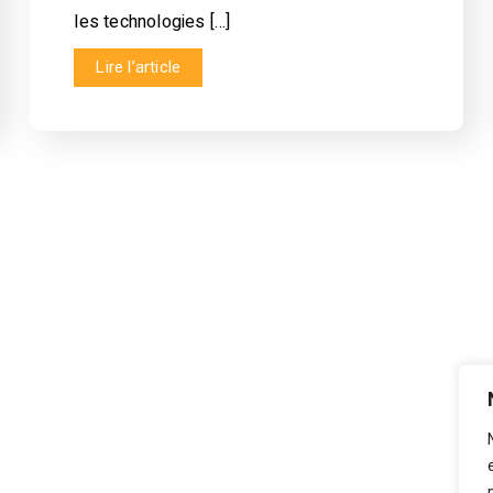
les technologies […]
Lire l’article
os Services
Nous Joindre
Pliage de Métal
Nous Joindre
Finition de Métaux
Demande de