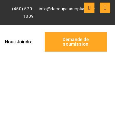
(450) 570-
info@decoupelaserplus.com
1009
Demande de
Nous Joindre
soumission