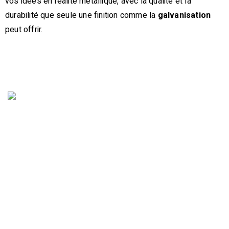
vos idées en réalité métallique, avec la qualité et la
durabilité que seule une finition comme la
galvanisation
peut offrir.
info@decoupelaserplus.com
(450) 570-1009
166b Rang Saint-Paul, Sherrington, QC J0L 2N0,
Canadá
Nos Services