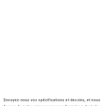
Pliage de Métal
Finition de Métaux
Soudure et Assemblage
Découpe de Tube
Découpe de Plaque
Nous Joindre
Nous Joindre
Demande de Soumission
Soumission
Envoyez-nous vos spécifications et dessins, et nous